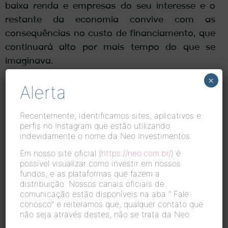
baixa renda e empresas do seu interesse e o
restante da economia convive com as
consequências no custo de financiamento, que
continuará alto por mais tempo do que se
imaginava.
×
Não tivemos novidades nas pesquisas eleitorais
Alerta
publicadas em abril, que seguem mostrando
uma eleição altamente polarizada e disputada.
Recentemente, identificamos sites, aplicativos e
Estamos entrando no período no qual a
perfis no Instagram que estão utilizando
indevidamente o nome da Neo Investimentos.
popularidade do governo deveria começar a se
beneficiar das ações de estímulo à economia,
Em nosso site oficial (
https://neo.com.br/
) é
possível visualizar como investir em nossos
mas essa regularidade pode ser anulado pelos
fundos, e as plataformas que fazem a
efeitos da guerra em preços de alta visibilidade,
distribuição. Nossos canais oficiais de
como combustíveis e alimentos. Essa resultante
comunicação estão disponíveis na aba “
Fale
conosco”
e reiteramos que, qualquer contato que
deve ser o principal condutor dos movimentos
não seja através destes, não se trata da Neo.
de intenção de voto até o início oficial das