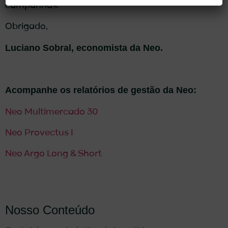
campanhas.
Obrigado,
Luciano Sobral, economista da Neo.
Acompanhe os relatórios de gestão da Neo:
Neo Multimercado 30
Neo Provectus I
Neo Argo Long & Short
Nosso Conteúdo